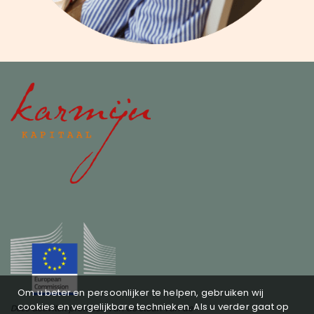
Om u beter en persoonlijker te helpen, gebruiken wij
cookies en vergelijkbare technieken. Als u verder gaat op
Deze activiteit profiteert van de steun van de