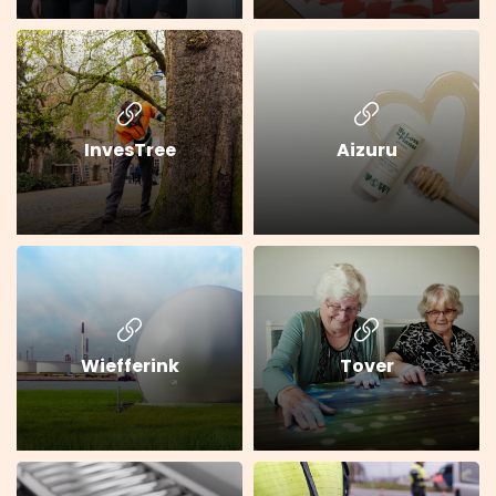
InvesTree
Aizuru
Wiefferink
Tover