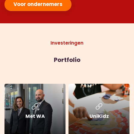
Voor ondernemers
Investeringen
Portfolio
Met WA
UniKidz