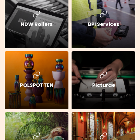
NDW Rollers
BPI Services
POLSPOTTEN
Picturae