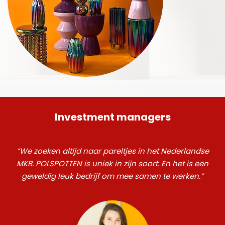
Investment managers
“We zoeken altijd naar pareltjes in het Nederlandse
MKB. POLSPOTTEN is uniek in zijn soort. En het is een
geweldig leuk bedrijf om mee samen te werken.”