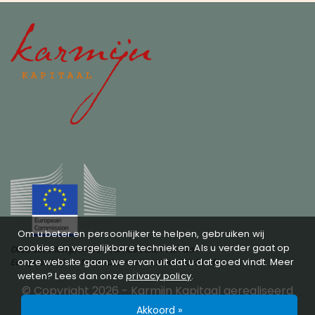
Om u beter en persoonlijker te helpen, gebruiken wij
cookies en vergelijkbare technieken. Als u verder gaat op
Deze activiteit profiteert van de steun van de
onze website gaan we ervan uit dat u dat goed vindt. Meer
Europese Unie in het kader van het InvestEU-fonds
weten? Lees dan onze
privacy policy
.
© Copyright 2026 -
Karmijn Kapitaal
gerealiseerd
door
Studioweb.nl
Privacy policy
SFDR
Akkoord »