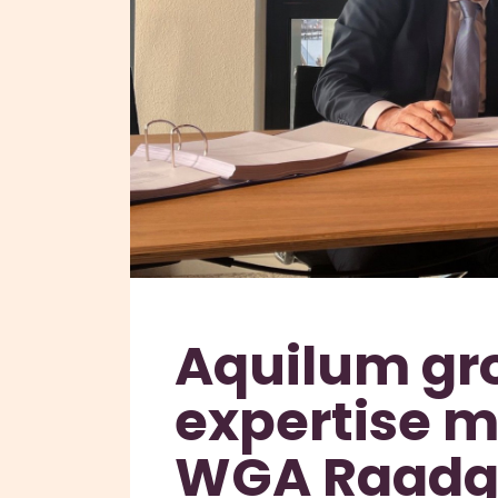
Aquilum gro
expertise 
WGA Raadg