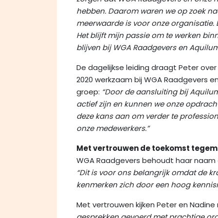
hebben. Daarom waren we op zoek naar
meerwaarde is voor onze organisatie.
Het blijft mijn passie om te werken bi
blijven bij WGA Raadgevers en Aquilum
De dagelijkse leiding draagt Peter over 
2020 werkzaam bij WGA Raadgevers en 
groep:
“Door de aansluiting bij Aquil
actief zijn en kunnen we onze opdracht
deze kans aan om verder te professiona
onze medewerkers.”
Met vertrouwen de toekomst tege
WGA Raadgevers behoudt haar naam en bl
“Dit is voor ons belangrijk omdat de kra
kenmerken zich door een hoog kennis
Met vertrouwen kijken Peter en Nadine
gesprekken gevoerd met prachtige orga