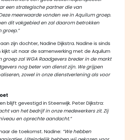
 een strategische partner die van
 Deze meerwaarde vonden we in Aquilum groep.
nnen dit vakgebied en zal daarom betrokken
 groep.”
aan zijn dochter, Nadine Dijkstra. Nadine is sinds
kijkt uit naar de samenwerking met de Aquilum
um groep zal WGA Raadgevers breder in de markt
gevers nog beter van dienst zijn. We grijpen
liseren, zowel in onze dienstverlening als voor
moet
ijft gevestigd in Steenwijk. Peter Dijkstra:
cht van het bedrijf in onze medewerkers zit. Zij
niveau en oprechte aandacht.”
 naar de toekomst. Nadine:
“We hebben
nisaties. Uiteindelijk hebben wij gekozen voor