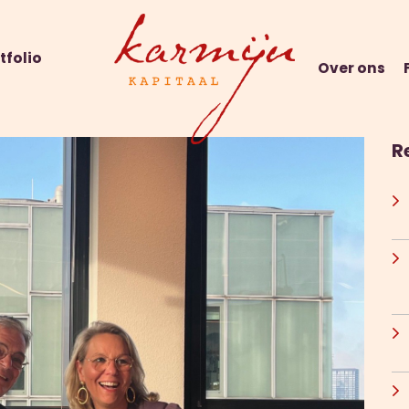
tfolio
Over ons
R