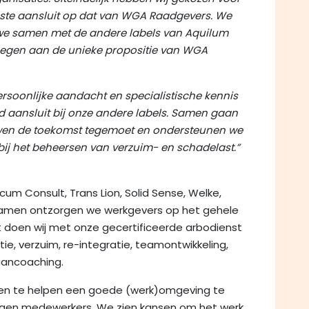
ste aansluit op dat van WGA Raadgevers. We
we samen met de andere labels van Aquilum
egen aan de unieke propositie van WGA
soonlijke aandacht en specialistische kennis
 aansluit bij onze andere labels. Samen gaan
wen de toekomst tegemoet en ondersteunen we
ij het beheersen van verzuim- en schadelast.”
cum Consult, Trans Lion, Solid Sense, Welke,
amen ontzorgen we werkgevers op het gehele
 doen wij met onze gecertificeerde arbodienst
ie, verzuim, re-integratie, teamontwikkeling,
aancoaching.
nten te helpen een goede (werk)omgeving te
logen medewerkers. We zien kansen om het werk