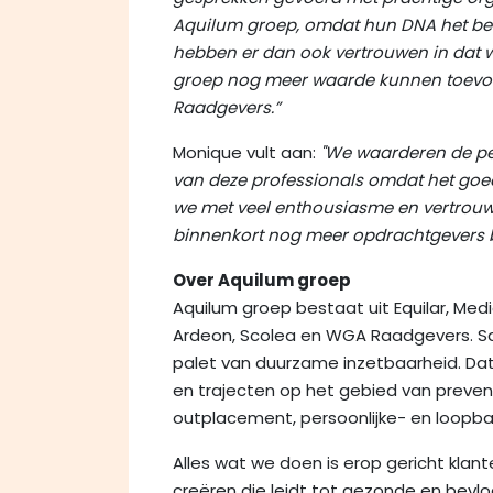
Aquilum groep, omdat hun DNA het be
hebben er dan ook vertrouwen in dat 
groep nog meer waarde kunnen toevo
Raadgevers.”
Monique vult aan:
"We waarderen de per
van deze professionals omdat het goed
we met veel enthousiasme en vertrou
binnenkort nog meer opdrachtgevers b
Over Aquilum groep
Aquilum groep bestaat uit Equilar, Medi
Ardeon, Scolea en WGA Raadgevers. S
palet van duurzame inzetbaarheid. Dat
en trajecten op het gebied van prevent
outplacement, persoonlijke- en loopb
Alles wat we doen is erop gericht kla
creëren die leidt tot gezonde en bev