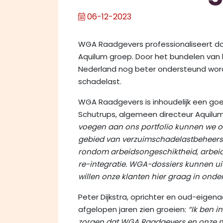
06-12-2023
WGA Raadgevers professionaliseert door
Aquilum groep. Door het bundelen van 
Nederland nog beter ondersteund word
schadelast.
WGA Raadgevers is inhoudelijk een goe
Schutrups, algemeen directeur Aquilum 
voegen aan ons portfolio kunnen we o
gebied van verzuimschadelastbeheersin
rondom arbeidsongeschiktheid, arbe
re-integratie. WGA-dossiers kunnen ui
willen onze klanten hier graag in onde
Peter Dijkstra, oprichter en oud-eigen
afgelopen jaren zien groeien:
“Ik ben i
zorgen dat WGA Raadgevers en onze 