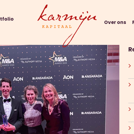
tfolio
Over ons
R